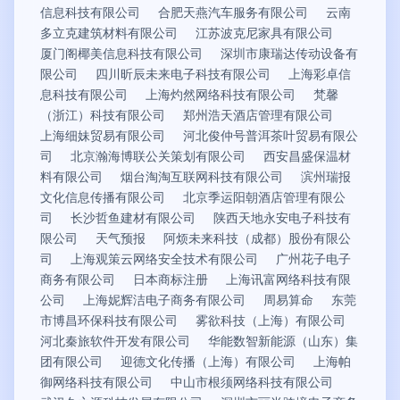
信息科技有限公司
合肥天燕汽车服务有限公司
云南
多立克建筑材料有限公司
江苏波克尼家具有限公司
厦门阁椰美信息科技有限公司
深圳市康瑞达传动设备有
限公司
四川昕辰未来电子科技有限公司
上海彩卓信
息科技有限公司
上海灼然网络科技有限公司
梵馨
（浙江）科技有限公司
郑州浩天酒店管理有限公司
上海细妹贸易有限公司
河北俊仲号普洱茶叶贸易有限公
司
北京瀚海博联公关策划有限公司
西安昌盛保温材
料有限公司
烟台淘淘互联网科技有限公司
滨州瑞报
文化信息传播有限公司
北京季运阳朝酒店管理有限公
司
长沙哲鱼建材有限公司
陕西天地永安电子科技有
限公司
天气预报
阿烦未来科技（成都）股份有限公
司
上海观策云网络安全技术有限公司
广州花子电子
商务有限公司
日本商标注册
上海讯富网络科技有限
公司
上海妮辉洁电子商务有限公司
周易算命
东莞
市博昌环保科技有限公司
雾欲科技（上海）有限公司
河北秦旅软件开发有限公司
华能数智新能源（山东）集
团有限公司
迎德文化传播（上海）有限公司
上海帕
御网络科技有限公司
中山市根须网络科技有限公司