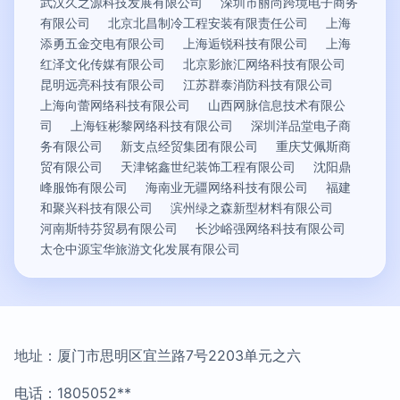
武汉久之源科技发展有限公司
深圳市丽尚跨境电子商务
有限公司
北京北昌制冷工程安装有限责任公司
上海
添勇五金交电有限公司
上海逅锐科技有限公司
上海
红泽文化传媒有限公司
北京影旅汇网络科技有限公司
昆明远亮科技有限公司
江苏群泰消防科技有限公司
上海向蕾网络科技有限公司
山西网脉信息技术有限公
司
上海钰彬黎网络科技有限公司
深圳洋品堂电子商
务有限公司
新支点经贸集团有限公司
重庆艾佩斯商
贸有限公司
天津铭鑫世纪装饰工程有限公司
沈阳鼎
峰服饰有限公司
海南业无疆网络科技有限公司
福建
和聚兴科技有限公司
滨州绿之森新型材料有限公司
河南斯特芬贸易有限公司
长沙峪强网络科技有限公司
太仓中源宝华旅游文化发展有限公司
地址：厦门市思明区宜兰路7号2203单元之六
电话：1805052**